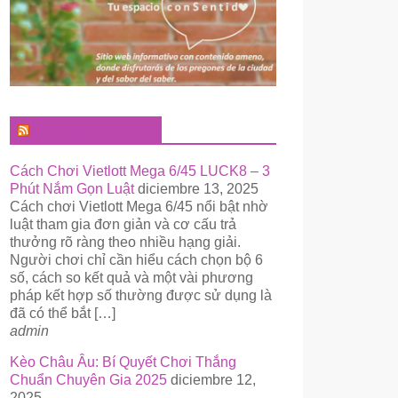
El Pregonero Digital
Cách Chơi Vietlott Mega 6/45 LUCK8 – 3
Phút Nắm Gọn Luật
diciembre 13, 2025
Cách chơi Vietlott Mega 6/45 nổi bật nhờ
luật tham gia đơn giản và cơ cấu trả
thưởng rõ ràng theo nhiều hạng giải.
Người chơi chỉ cần hiểu cách chọn bộ 6
số, cách so kết quả và một vài phương
pháp kết hợp số thường được sử dụng là
đã có thể bắt […]
admin
Kèo Châu Âu: Bí Quyết Chơi Thắng
Chuẩn Chuyên Gia 2025
diciembre 12,
2025