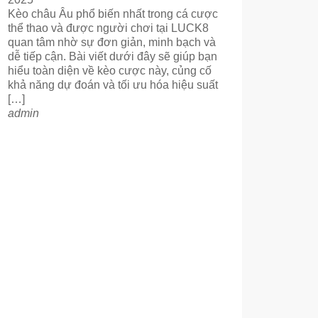
Kèo châu Âu phổ biến nhất trong cá cược
thể thao và được người chơi tại LUCK8
quan tâm nhờ sự đơn giản, minh bạch và
dễ tiếp cận. Bài viết dưới đây sẽ giúp bạn
hiểu toàn diện về kèo cược này, củng cố
khả năng dự đoán và tối ưu hóa hiệu suất
[…]
admin