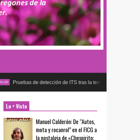
etección de ITS tras la temporada futbolera, aseguran la detec
Lo + Visto
Manuel Calderón: De “Autos,
mota y rocanrol” en el FICG a
la nostalgia de «Chespirito: