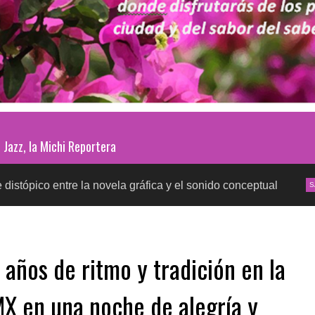
Jazz, la Michi Reportera
 novela gráfica y el sonido conceptual
Pruebas de d
SALUD
años de ritmo y tradición en la
MX en una noche de alegría y