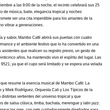
mbre a las 9:00 de la noche, el recinto celebrará sus 25
lo de música, baile, elegancia tropical y noches
promete ser una cita imperdible para los amantes de la
cho vibrar a generaciones.
a y sabor, Mambo Café abrirá sus puertas con cuatro
rmance y el ambiente festivo que lo ha convertido en una
 asistentes que realicen su registro previo, un gesto de
nticinco años, ha mantenido vivo el espíritu del lugar. Las
 9521, ya que el cupo será limitado y se espera una velada
jo que resume la esencia musical de Mambo Café: La
 y Miek Rodríguez, Orquesta Cali y Los Típicos de la
istintas vertientes del universo tropical y que
s de salsa clásica, timba, bachata, merengue y latin jazz.
cansar los pies, con sets cuidadosamente diseñados para