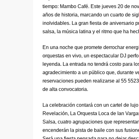
tiempo: Mambo Café. Este jueves 20 de novie
años de historia, marcando un cuarto de sig
inolvidables. La gran fiesta de aniversario 
salsa, la música latina y el ritmo que ha he
En una noche que promete derrochar energí
orquestas en vivo, un espectacular DJ perfo
leyenda. La entrada no tendrá costo para los
agradecimiento a un público que, durante vei
reservaciones pueden realizarse al 55 5523
de alta convocatoria.
La celebración contará con un cartel de lu
Revelación, La Orquesta Loca de Ian Vargas
Salsa, cuatro agrupaciones que representan d
encenderán la pista de baile con sus fusione
Será una fiesta pensada para no dejar des