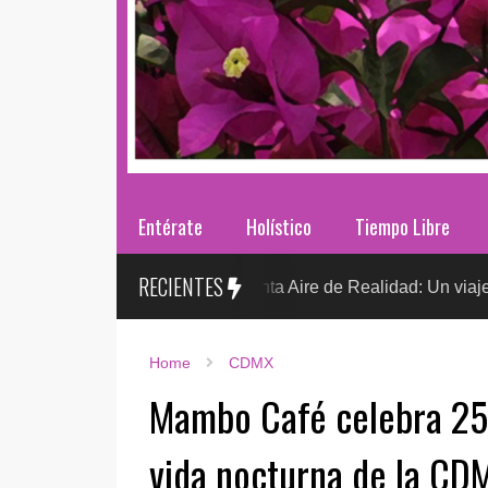
Entérate
Holístico
Tiempo Libre
RECIENTES
 González presenta Aire de Realidad: Un viaje distópico entre la
Home
CDMX
Mambo Café celebra 25 
vida nocturna de la CD