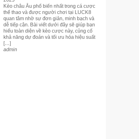
Kèo châu Âu phổ biến nhất trong cá cược
thể thao và được người chơi tại LUCK8
quan tâm nhờ sự đơn giản, minh bạch và
dễ tiếp cận. Bài viết dưới đây sẽ giúp bạn
hiểu toàn diện về kèo cược này, củng cố
khả năng dự đoán và tối ưu hóa hiệu suất
[…]
admin