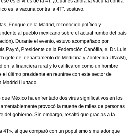
se es el virus de la 4T. ¿Cuál es ahora la vacuna contra
ico es la vacuna contra la 4T”, sostuvo.
as, Enrique de la Madrid, reconocido político y
tundente al pueblo mexicano sobre el actual rumbo del país
mación). Durante el evento, estuvo acompañado por
is Payró, Presidente de la Federación Canófila, el Dr. Luis
ch (jefe del departamento de Medicina y Zootecnia UNAM),
d en la financiera rural y lo calificaron como un hombre
el último presidente en reunirse con este sector de
la Madrid Hurtado.
 que México ha enfrentado dos virus significativos en los
e lamentablemente provocó la muerte de miles de personas
e del gobierno. Sin embargo, resaltó que gracias a la
e la 4T», al que comparó con un populismo simulador que