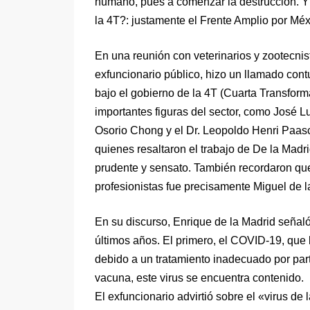
humano, pues a comenzar la destrucción. Y e
la 4T?: justamente el Frente Amplio por Méx
En una reunión con veterinarios y zootecnist
exfuncionario público, hizo un llamado con
bajo el gobierno de la 4T (Cuarta Transfor
importantes figuras del sector, como José Lu
Osorio Chong y el Dr. Leopoldo Henri Paas
quienes resaltaron el trabajo de De la Madri
prudente y sensato. También recordaron que 
profesionistas fue precisamente Miguel de 
En su discurso, Enrique de la Madrid señaló
últimos años. El primero, el COVID-19, qu
debido a un tratamiento inadecuado por part
vacuna, este virus se encuentra contenido.
El exfuncionario advirtió sobre el «virus d