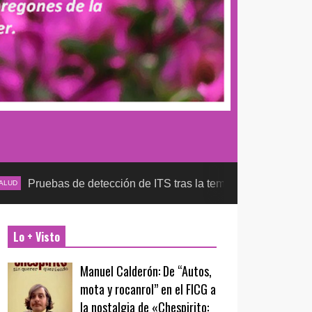
e detección de ITS tras la temporada futbolera, aseguran la de
Lo + Visto
Manuel Calderón: De “Autos,
mota y rocanrol” en el FICG a
la nostalgia de «Chespirito: