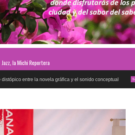
Jazz, la Michi Reportera
 la novela gráfica y el sonido conceptual
Pruebas d
SALUD