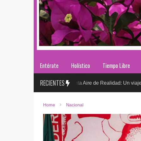
Entérate
Holístico
Tiempo Libre
RECIENTES
Sr. González presenta Aire de Realidad: Un viaje distópico entre
Home
Nacional