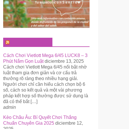
El Pregonero Digital
Cách Chơi Vietlott Mega 6/45 LUCK8 – 3
Phút Nắm Gọn Luật
diciembre 13, 2025
Cách chơi Vietlott Mega 6/45 nổi bật nhờ
luật tham gia đơn giản và cơ cấu trả
thưởng rõ ràng theo nhiều hạng giải.
Người chơi chỉ cần hiểu cách chọn bộ 6
số, cách so kết quả và một vài phương
pháp kết hợp số thường được sử dụng là
đã có thể bắt […]
admin
Kèo Châu Âu: Bí Quyết Chơi Thắng
Chuẩn Chuyên Gia 2025
diciembre 12,
2025