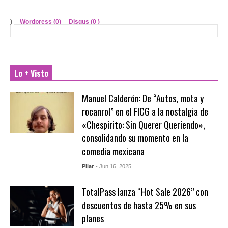
)
Wordpress (0)
Disqus (
0
)
Lo + Visto
Manuel Calderón: De “Autos, mota y
rocanrol” en el FICG a la nostalgia de
«Chespirito: Sin Querer Queriendo»,
consolidando su momento en la
comedia mexicana
Pilar
- Jun 16, 2025
TotalPass lanza “Hot Sale 2026” con
descuentos de hasta 25% en sus
planes