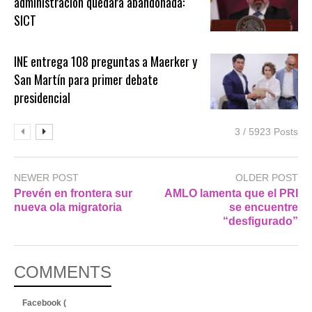
administración quedará abandonada:
SICT
INE entrega 108 preguntas a Maerker y
San Martín para primer debate
presidencial
3 / 5923 Posts
NEWER POST
OLDER POST
Prevén en frontera sur
AMLO lamenta que el PRI
nueva ola migratoria
se encuentre
“desfigurado”
COMMENTS
Facebook (