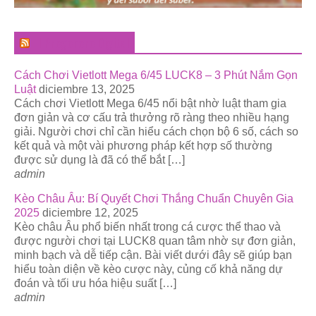
El Pregonero Digital
Cách Chơi Vietlott Mega 6/45 LUCK8 – 3 Phút Nắm Gọn
Luật
diciembre 13, 2025
Cách chơi Vietlott Mega 6/45 nổi bật nhờ luật tham gia
đơn giản và cơ cấu trả thưởng rõ ràng theo nhiều hạng
giải. Người chơi chỉ cần hiểu cách chọn bộ 6 số, cách so
kết quả và một vài phương pháp kết hợp số thường
được sử dụng là đã có thể bắt […]
admin
Kèo Châu Âu: Bí Quyết Chơi Thắng Chuẩn Chuyên Gia
2025
diciembre 12, 2025
Kèo châu Âu phổ biến nhất trong cá cược thể thao và
được người chơi tại LUCK8 quan tâm nhờ sự đơn giản,
minh bạch và dễ tiếp cận. Bài viết dưới đây sẽ giúp bạn
hiểu toàn diện về kèo cược này, củng cố khả năng dự
đoán và tối ưu hóa hiệu suất […]
admin