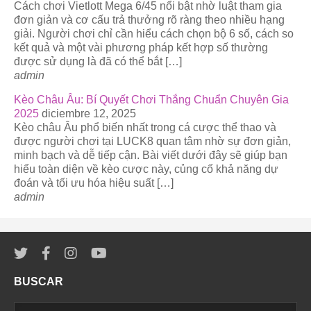
Cách chơi Vietlott Mega 6/45 nổi bật nhờ luật tham gia
đơn giản và cơ cấu trả thưởng rõ ràng theo nhiều hạng
giải. Người chơi chỉ cần hiểu cách chọn bộ 6 số, cách so
kết quả và một vài phương pháp kết hợp số thường
được sử dụng là đã có thể bắt […]
admin
Kèo Châu Âu: Bí Quyết Chơi Thắng Chuẩn Chuyên Gia
2025
diciembre 12, 2025
Kèo châu Âu phổ biến nhất trong cá cược thể thao và
được người chơi tại LUCK8 quan tâm nhờ sự đơn giản,
minh bạch và dễ tiếp cận. Bài viết dưới đây sẽ giúp bạn
hiểu toàn diện về kèo cược này, củng cố khả năng dự
đoán và tối ưu hóa hiệu suất […]
admin
BUSCAR