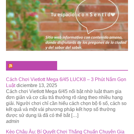
El Pregonero Digital
Cách Chơi Vietlott Mega 6/45 LUCK8 – 3 Phút Nắm Gọn
Luật
diciembre 13, 2025
Cách chơi Vietlott Mega 6/45 nổi bật nhờ luật tham gia
đơn giản và cơ cấu trả thưởng rõ ràng theo nhiều hạng
giải. Người chơi chỉ cần hiểu cách chọn bộ 6 số, cách so
kết quả và một vài phương pháp kết hợp số thường
được sử dụng là đã có thể bắt […]
admin
Kèo Châu Âu: Bí Quyết Chơi Thắng Chuẩn Chuyên Gia