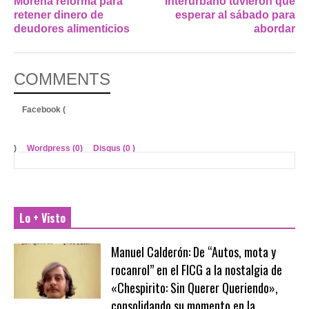
Morena reforma para
Interurbano tuvieron que
retener dinero de
esperar al sábado para
deudores alimenticios
abordar
COMMENTS
Facebook (
)
Wordpress (0)
Disqus (
0
)
Lo + Visto
Manuel Calderón: De “Autos, mota y
rocanrol” en el FICG a la nostalgia de
«Chespirito: Sin Querer Queriendo»,
consolidando su momento en la