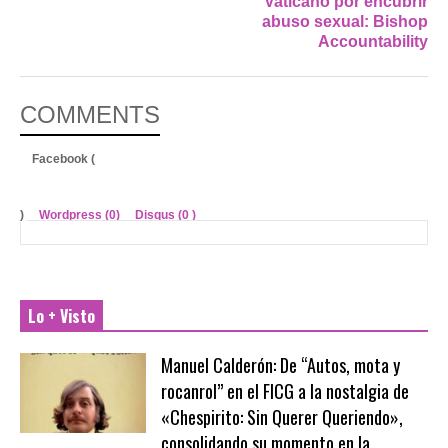
Vaticano por encubrir
abuso sexual: Bishop
Accountability
COMMENTS
Facebook (
)
Wordpress (0)
Disqus (
0
)
Lo + Visto
Manuel Calderón: De “Autos, mota y
rocanrol” en el FICG a la nostalgia de
«Chespirito: Sin Querer Queriendo»,
consolidando su momento en la