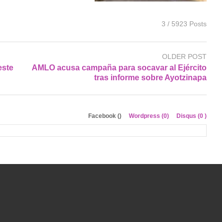
3 / 5923 Posts
OLDER POST
este
AMLO acusa campaña para socavar al Ejército
tras informe sobre Ayotzinapa
Facebook (
)
Wordpress (0)
Disqus (
0
)