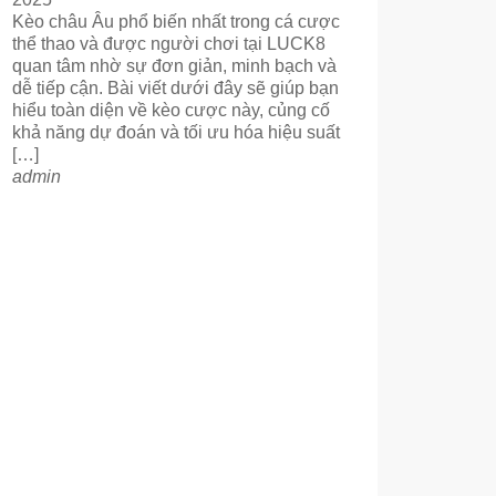
Kèo châu Âu phổ biến nhất trong cá cược
thể thao và được người chơi tại LUCK8
quan tâm nhờ sự đơn giản, minh bạch và
dễ tiếp cận. Bài viết dưới đây sẽ giúp bạn
hiểu toàn diện về kèo cược này, củng cố
khả năng dự đoán và tối ưu hóa hiệu suất
[…]
admin