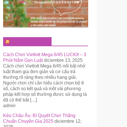
El Pregonero Digital
Cách Chơi Vietlott Mega 6/45 LUCK8 – 3
Phút Nắm Gọn Luật
diciembre 13, 2025
Cách chơi Vietlott Mega 6/45 nổi bật nhờ
luật tham gia đơn giản và cơ cấu trả
thưởng rõ ràng theo nhiều hạng giải.
Người chơi chỉ cần hiểu cách chọn bộ 6
số, cách so kết quả và một vài phương
pháp kết hợp số thường được sử dụng là
đã có thể bắt […]
admin
Kèo Châu Âu: Bí Quyết Chơi Thắng
Chuẩn Chuyên Gia 2025
diciembre 12,
2025