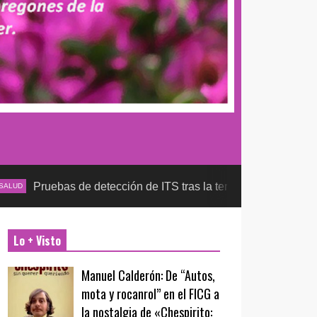
as de detección de ITS tras la temporada futbolera, aseguran l
Lo + Visto
Manuel Calderón: De “Autos,
mota y rocanrol” en el FICG a
la nostalgia de «Chespirito: