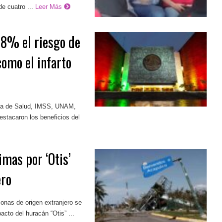
e cuatro ...
Leer Más
78% el riesgo de
omo el infarto
ría de Salud, IMSS, UNAM,
stacaron los beneficios del
imas por ‘Otis’
ero
sonas de origen extranjero se
acto del huracán “Otis” ...