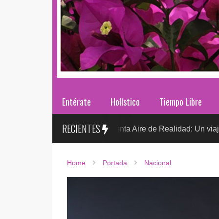
Entérate
Holístico
Tiempo Libre
RECIENTES
Sr. González presenta Aire de Realidad: Un viaje distópico e
TO
Home
Portada
Nacional