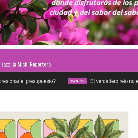
Jazz, la Michi Reportera
supuesto?
El verdadero reto no es construir más
NACIONAL