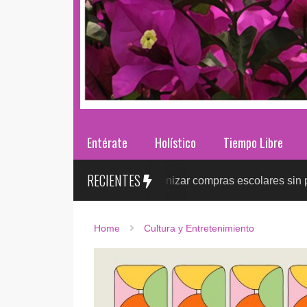
Entérate
Holístico
Tiempo Libre
RECIENTES
2026: ¿cómo organizar compras escolares sin presionar el pre
Home
Cultura y Entretenimiento