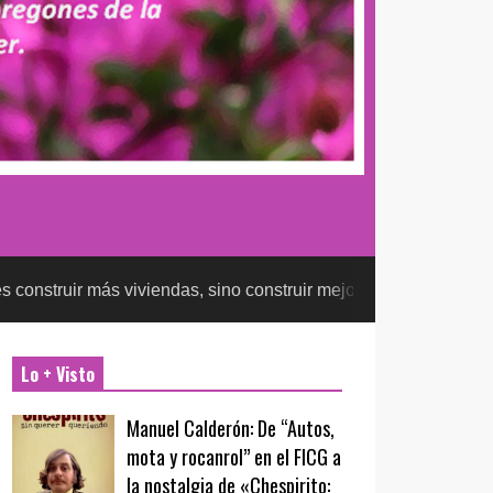
 viviendas, sino construir mejores ciudades
ECONOMÍA Y FINA
Lo + Visto
Manuel Calderón: De “Autos,
mota y rocanrol” en el FICG a
la nostalgia de «Chespirito: