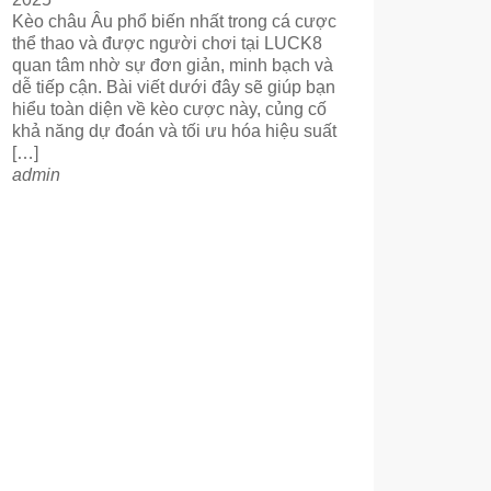
Kèo châu Âu phổ biến nhất trong cá cược
thể thao và được người chơi tại LUCK8
quan tâm nhờ sự đơn giản, minh bạch và
dễ tiếp cận. Bài viết dưới đây sẽ giúp bạn
hiểu toàn diện về kèo cược này, củng cố
khả năng dự đoán và tối ưu hóa hiệu suất
[…]
admin