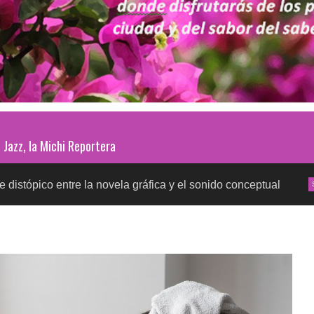
Jazz, la Michi Reportera
tre la novela gráfica y el sonido conceptual
Prueba
SALUD