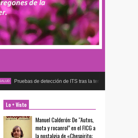
s de detección de ITS tras la temporada futbolera, aseguran la
Lo + Visto
Manuel Calderón: De “Autos,
mota y rocanrol” en el FICG a
la nostalgia de «Chespirito: