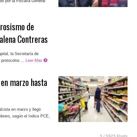
do por la Fiscalía General
crosismo de
alena Contreras
pital, la Secretaría de
protocolos ...
Leer Más
r en marzo hasta
lcista en marzo y llegó
febrero, según el índice PCE,
3 / 5923 Posts