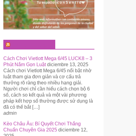
El Pregonero Digital
Cách Chơi Vietlott Mega 6/45 LUCK8 – 3
Phút Nắm Gọn Luật
diciembre 13, 2025
Cách chơi Vietlott Mega 6/45 nổi bật nhờ
luật tham gia đơn giản và cơ cấu trả
thưởng rõ ràng theo nhiều hạng giải.
Người chơi chỉ cần hiểu cách chọn bộ 6
số, cách so kết quả và một vài phương
pháp kết hợp số thường được sử dụng là
đã có thể bắt […]
admin
Kèo Châu Âu: Bí Quyết Chơi Thắng
Chuẩn Chuyên Gia 2025
diciembre 12,
2025