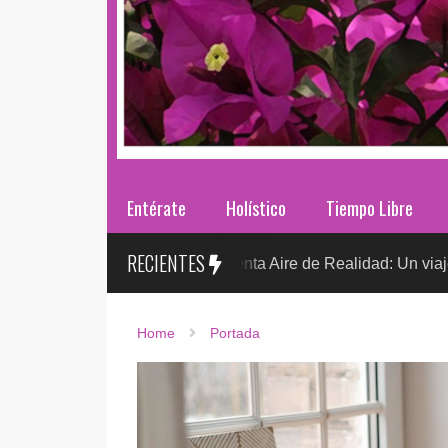
Entérate
Holístico
Tiempo Libre
RECIENTES
Sr. González presenta Aire de Realidad: Un viaje distópico en
Home
Portada