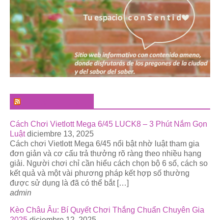
El Pregonero Digital
Cách Chơi Vietlott Mega 6/45 LUCK8 – 3 Phút Nắm Gọn
Luật
diciembre 13, 2025
Cách chơi Vietlott Mega 6/45 nổi bật nhờ luật tham gia
đơn giản và cơ cấu trả thưởng rõ ràng theo nhiều hạng
giải. Người chơi chỉ cần hiểu cách chọn bộ 6 số, cách so
kết quả và một vài phương pháp kết hợp số thường
được sử dụng là đã có thể bắt […]
admin
Kèo Châu Âu: Bí Quyết Chơi Thắng Chuẩn Chuyên Gia
2025
diciembre 12, 2025