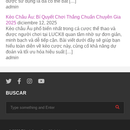
được sử dụng là đã có thể bắt […]
admin
Kèo Châu Âu: Bí Quyết Chơi Thắng Chuẩn Chuyên Gia
2025
diciembre 12, 2025
Kèo châu Âu phổ biến nhất trong cá cược thể thao và
được người chơi tại LUCK8 quan tâm nhờ sự đơn giản,
minh bạch và dễ tiếp cận. Bài viết dưới đây sẽ giúp bạn
hiểu toàn diện về kèo cược này, củng cố khả năng dự
đoán và tối ưu hóa hiệu suất […]
admin
BUSCAR