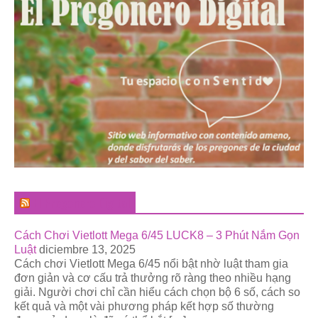
El Pregonero Digital
Cách Chơi Vietlott Mega 6/45 LUCK8 – 3 Phút Nắm Gọn
Luật
diciembre 13, 2025
Cách chơi Vietlott Mega 6/45 nổi bật nhờ luật tham gia
đơn giản và cơ cấu trả thưởng rõ ràng theo nhiều hạng
giải. Người chơi chỉ cần hiểu cách chọn bộ 6 số, cách so
kết quả và một vài phương pháp kết hợp số thường