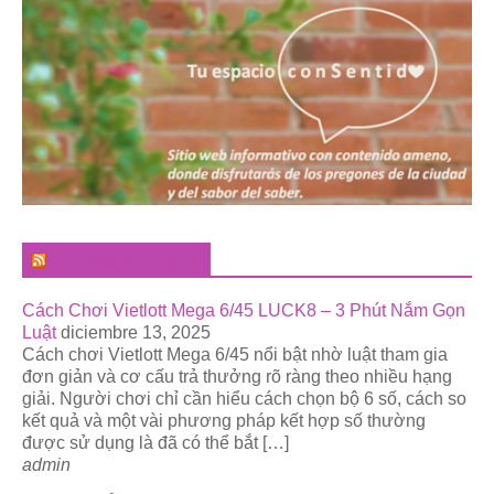
El Pregonero Digital
Cách Chơi Vietlott Mega 6/45 LUCK8 – 3 Phút Nắm Gọn
Luật
diciembre 13, 2025
Cách chơi Vietlott Mega 6/45 nổi bật nhờ luật tham gia
đơn giản và cơ cấu trả thưởng rõ ràng theo nhiều hạng
giải. Người chơi chỉ cần hiểu cách chọn bộ 6 số, cách so
kết quả và một vài phương pháp kết hợp số thường
được sử dụng là đã có thể bắt […]
admin