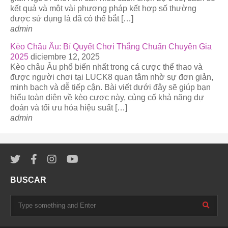
kết quả và một vài phương pháp kết hợp số thường
được sử dụng là đã có thể bắt […]
admin
Kèo Châu Âu: Bí Quyết Chơi Thắng Chuẩn Chuyên Gia
2025
diciembre 12, 2025
Kèo châu Âu phổ biến nhất trong cá cược thể thao và
được người chơi tại LUCK8 quan tâm nhờ sự đơn giản,
minh bạch và dễ tiếp cận. Bài viết dưới đây sẽ giúp bạn
hiểu toàn diện về kèo cược này, củng cố khả năng dự
đoán và tối ưu hóa hiệu suất […]
admin
BUSCAR