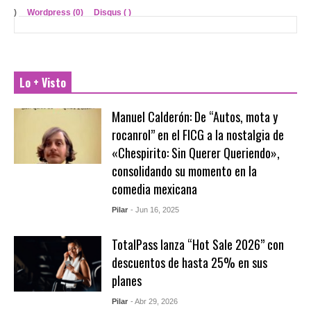
)
Wordpress (0)
Disqus (
)
Lo + Visto
Manuel Calderón: De “Autos, mota y
rocanrol” en el FICG a la nostalgia de
«Chespirito: Sin Querer Queriendo»,
consolidando su momento en la
comedia mexicana
Pilar
- Jun 16, 2025
TotalPass lanza “Hot Sale 2026” con
descuentos de hasta 25% en sus
planes
Pilar
- Abr 29, 2026