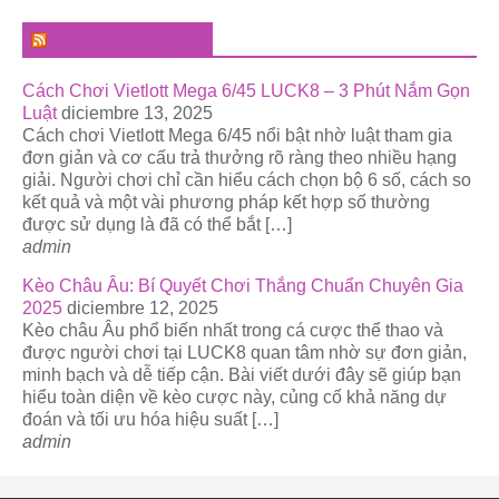
El Pregonero Digital
Cách Chơi Vietlott Mega 6/45 LUCK8 – 3 Phút Nắm Gọn
Luật
diciembre 13, 2025
Cách chơi Vietlott Mega 6/45 nổi bật nhờ luật tham gia
đơn giản và cơ cấu trả thưởng rõ ràng theo nhiều hạng
giải. Người chơi chỉ cần hiểu cách chọn bộ 6 số, cách so
kết quả và một vài phương pháp kết hợp số thường
được sử dụng là đã có thể bắt […]
admin
Kèo Châu Âu: Bí Quyết Chơi Thắng Chuẩn Chuyên Gia
2025
diciembre 12, 2025
Kèo châu Âu phổ biến nhất trong cá cược thể thao và
được người chơi tại LUCK8 quan tâm nhờ sự đơn giản,
minh bạch và dễ tiếp cận. Bài viết dưới đây sẽ giúp bạn
hiểu toàn diện về kèo cược này, củng cố khả năng dự
đoán và tối ưu hóa hiệu suất […]
admin