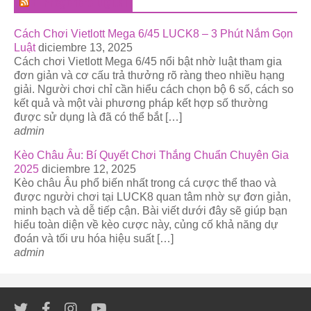
El Pregonero Digital
Cách Chơi Vietlott Mega 6/45 LUCK8 – 3 Phút Nắm Gọn
Luật
diciembre 13, 2025
Cách chơi Vietlott Mega 6/45 nổi bật nhờ luật tham gia
đơn giản và cơ cấu trả thưởng rõ ràng theo nhiều hạng
giải. Người chơi chỉ cần hiểu cách chọn bộ 6 số, cách so
kết quả và một vài phương pháp kết hợp số thường
được sử dụng là đã có thể bắt […]
admin
Kèo Châu Âu: Bí Quyết Chơi Thắng Chuẩn Chuyên Gia
2025
diciembre 12, 2025
Kèo châu Âu phổ biến nhất trong cá cược thể thao và
được người chơi tại LUCK8 quan tâm nhờ sự đơn giản,
minh bạch và dễ tiếp cận. Bài viết dưới đây sẽ giúp bạn
hiểu toàn diện về kèo cược này, củng cố khả năng dự
đoán và tối ưu hóa hiệu suất […]
admin