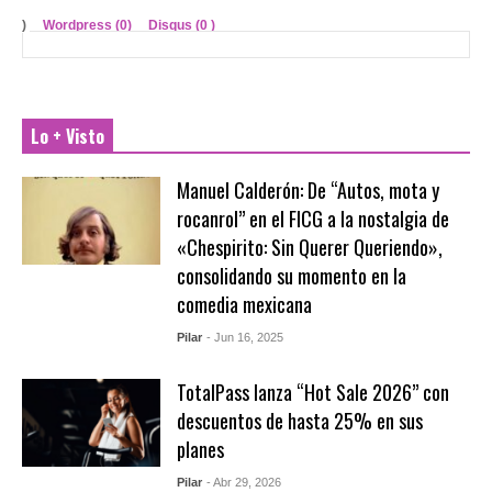
)
Wordpress (0)
Disqus (
0
)
Lo + Visto
Manuel Calderón: De “Autos, mota y
rocanrol” en el FICG a la nostalgia de
«Chespirito: Sin Querer Queriendo»,
consolidando su momento en la
comedia mexicana
Pilar
- Jun 16, 2025
TotalPass lanza “Hot Sale 2026” con
descuentos de hasta 25% en sus
planes
Pilar
- Abr 29, 2026