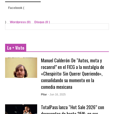
Facebook (
)
Wordpress (0)
Disqus (
0
)
Lo + Visto
Manuel Calderón: De “Autos, mota y
rocanrol” en el FICG a la nostalgia de
«Chespirito: Sin Querer Queriendo»,
consolidando su momento en la
comedia mexicana
Pilar
- Jun 16, 2025
TotalPass lanza “Hot Sale 2026” con
descuentos de hasta 25% en sus