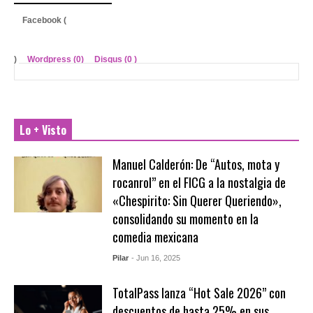
Facebook (
)
Wordpress (0)
Disqus (
0
)
Lo + Visto
Manuel Calderón: De “Autos, mota y
rocanrol” en el FICG a la nostalgia de
«Chespirito: Sin Querer Queriendo»,
consolidando su momento en la
comedia mexicana
Pilar
- Jun 16, 2025
TotalPass lanza “Hot Sale 2026” con
descuentos de hasta 25% en sus