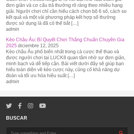
đơn giản và cơ cấu trả thưởng rõ ràng theo nhiều hạng
giải. Người chơi chỉ cần hiểu cách chọn bộ 6 số, cách so
kết quả và một vài phương pháp kết hợp số thường
được sử dụng là đã có thể bắt […]
admin
Kèo Châu Âu: Bí Quyết Chơi Thắng Chuẩn Chuyên Gia
2025
diciembre 12, 2025
Kèo châu Âu phổ biến nhất trong cá cược thể thao và
được người chơi tại LUCK8 quan tâm nhờ sự đơn giản,
minh bạch và dễ tiếp cận. Bài viết dưới đây sẽ giúp bạn
hiểu toàn diện về kèo cược này, củng cố khả năng dự
đoán và tối ưu hóa hiệu suất […]
admin
BUSCAR