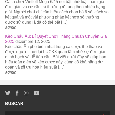
Cách chơi Vietlott Mega 6/45 nổi bật nhờ luật tham gia
đơn giản và cơ cấu trả thưởng rõ ràng theo nhiều hạng
giải. Người chơi chỉ cần hiểu cách chọn bộ 6 số, cách so
kết quả và một vài phương pháp kết hợp số thường
được sử dụng là đã có thể bắt […]
admin
Kèo Châu Âu: Bí Quyết Chơi Thắng Chuẩn Chuyên Gia
2025
diciembre 12, 2025
Kèo châu Âu phổ biến nhất trong cá cược thể thao và
được người chơi tại LUCK8 quan tâm nhờ sự đơn giản,
minh bạch và dễ tiếp cận. Bài viết dưới đây sẽ giúp bạn
hiểu toàn diện về kèo cược này, củng cố khả năng dự
đoán và tối ưu hóa hiệu suất […]
admin
BUSCAR